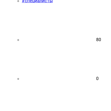
#специалисты
80
0