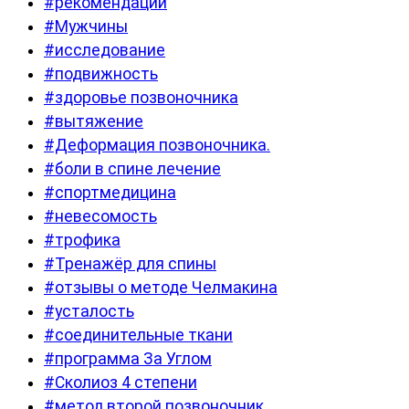
#рекомендации
#Мужчины
#исследование
#подвижность
#здоровье позвоночника
#вытяжение
#Деформация позвоночника.
#боли в спине лечение
#спортмедицина
#невесомость
#трофика
#Тренажёр для спины
#отзывы о методе Челмакина
#усталость
#соединительные ткани
#программа За Углом
#Сколиоз 4 степени
#метод второй позвоночник