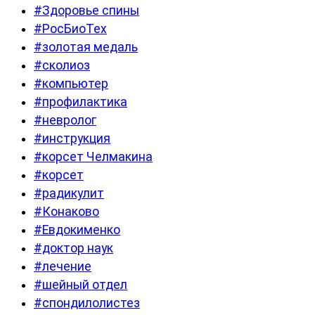
#Здоровье спины
#РосБиоТех
#золотая медаль
#сколиоз
#компьютер
#профилактика
#невролог
#инструкция
#корсет Челмакина
#корсет
#радикулит
#Конаково
#Евдокименко
#доктор наук
#лечение
#шейный отдел
#спондилолистез