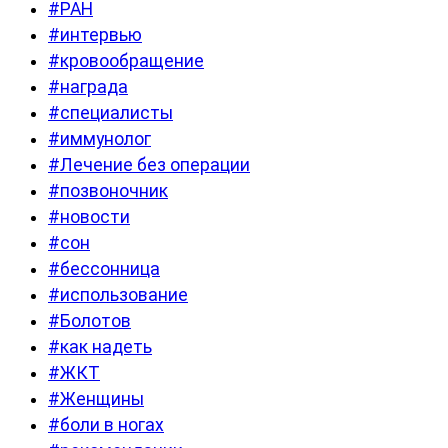
#РАН
#интервью
#кровообращение
#награда
#специалисты
#иммунолог
#Лечение без операции
#позвоночник
#новости
#сон
#бессонница
#использование
#Болотов
#как надеть
#ЖКТ
#Женщины
#боли в ногах