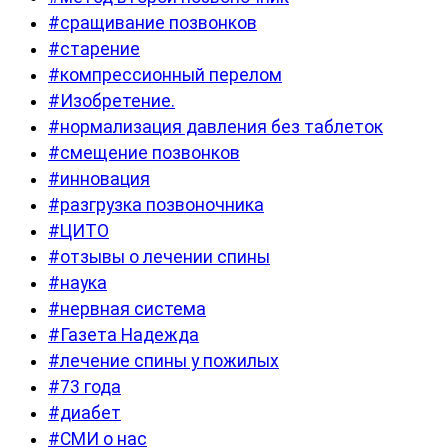
#сращивание позвонков
#старение
#компрессионный перелом
#Изобретение.
#нормализация давления без таблеток
#смещение позвонков
#инновация
#разгрузка позвоночника
#ЦИТО
#отзывы о лечении спины
#наука
#нервная система
#Газета Надежда
#лечение спины у пожилых
#73 года
#диабет
#СМИ о нас